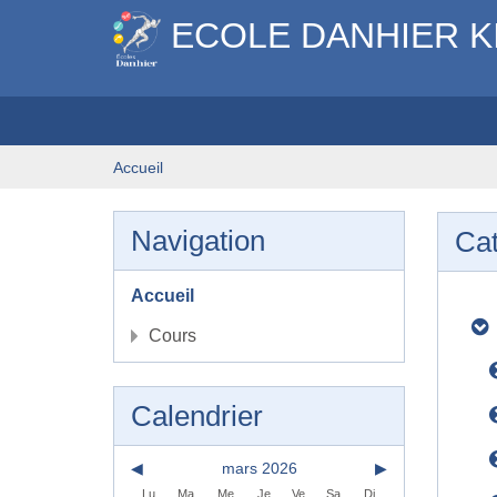
ECOLE DANHIER K
Accueil
Navigation
Cat
Accueil
Cours
Calendrier
◀︎
mars 2026
▶︎
Lu
Ma
Me
Je
Ve
Sa
Di