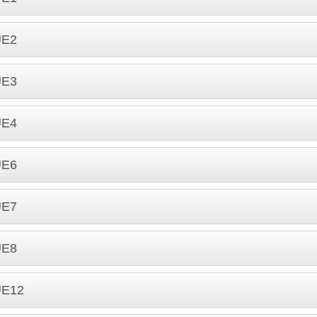
UE2
UE3
UE4
UE6
UE7
UE8
UE12